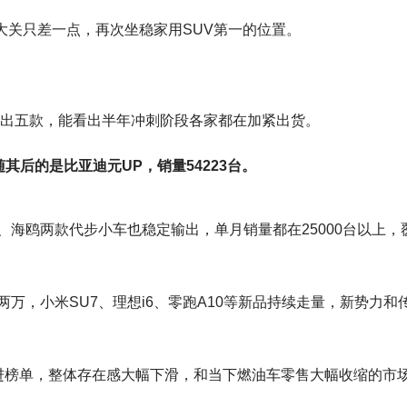
大关只差一点，再次坐稳家用SUV第一的位置。
。
多出五款，能看出半年冲刺阶段各家都在加紧出货。
紧随其后的是比亚迪元UP，销量54223台。
海鸥两款代步小车也稳定输出，单月销量都在25000台以上，
万，小米SU7、理想i6、零跑A10等新品持续走量，新势力和
进榜单，整体存在感大幅下滑，和当下燃油车零售大幅收缩的市